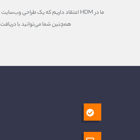
ما در HDM اعتقاد داریم که یک طراحی وب
همچنین شما می‌توانید با دریافت
۱
۵
۴
۲
۱۰
۹
دسترسی به زبان‌های
وبلاگ و مقالات
اتصال به شبکه‌ه
بخش مدیریت محت
تعریف آفرها و
مختلف
امنیت پلتفرم
گردشگری
اجتماعی
تخفیفات