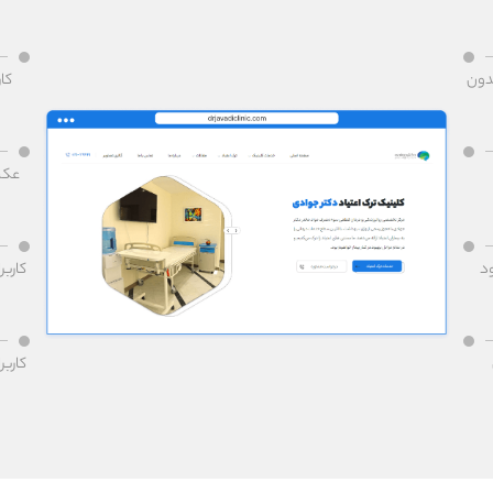
بدون
کار
عکس‌
ود
کاربر
کاربر