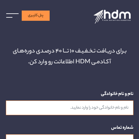
پنل کاربری
بـرای دریـافت تـخـفـیـف ۱۰ تـــا ۴۰ درصـدی دوره‌هـای
آکـادمـی HDM اطلاعاتت رو وارد کن.
نام و نام خانوادگی
شماره تماس