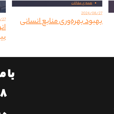
همه ی مقالات
2024/08/27
بهبود بهره‌وری منابع انسانی
/27
ان
بی
با م
۱۸