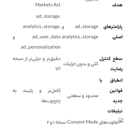
GDPR
هدف
Markets Act
ad_storage،
پارامترهای
ad_storage و
analytics_storage،
اصلی
analytics_storage
ad_user_data و
ad_personalization
سطح کنترل
دقیق‌تر و جزئی‌تر از نسخه
کلی و بدون جزئیات
رضایت
V1
انطباق با
قوانین
کامل‌تر و پایبند به
محدود و سطحی
جدید
چارچوب‌ها
تبلیغات