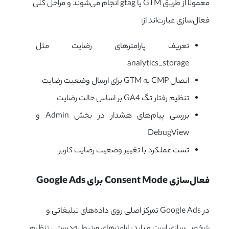
معمولاً از طریق GTM یا gtag انجام می‌شوند و مراحل کلی
فعال‌سازی عبارت‌اند از:
تعریف پارامترهای رضایت مثل
analytics_storage
اتصال CMP به GTM برای ارسال وضعیت رضایت
تنظیم رفتار تگ GA4 بر اساس حالت رضایت
بررسی پیام‌های هشدار در بخش Admin و
DebugView
تست عملکرد با تغییر وضعیت رضایت کاربر
فعال‌سازی Consent Mode برای Google Ads
در Google Ads تمرکز اصلی روی داده‌های تبلیغاتی و
شخصی‌سازی است و باید پارامترهای مرتبط به‌درستی تنظیم