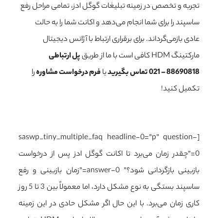
تجربه و تخصص در زمینه تبلیغات گوگل ادز، تمامی مراحل رفع
ساسپند را برای شما انجام می‌دهد و اکانت شما را به حالت
عادی بازمی‌گرداند. برای برقراری ارتباط با آژانس دیجیتال
مارکتینگ HDM کافی است با ما از طریق
پل ارتباطی
88690818 – 021 تماس بگیرید
یا
فرم درخواست مشاوره
را
تکمیل کنید!
[saswp_tiny_multiple_faq headline-0=”p” question-
0=”چقدر زمان می‌برد تا اکانت گوگل ادز پس از درخواست
بازبینی بازگردانی شود؟” answer-0=”زمان بازبینی و رفع
ساسپند بستگی به نوع مشکل دارد، اما معمولاً بین 3 تا 5 روز
کاری زمان می‌برد. با این حال اگر مشکل حادی در این زمینه