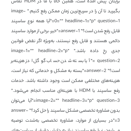
برایتان پیش آمده است، همین حالا با ما در HDM تماس
بگیرید تا آن را در سریع‌ترین زمان ممکن رفع کنیم.” image-
0=”” headline-1=”p” question-1=”آیا همه نوع ساسپند
قابل رفع شدن است؟” answer-1=”خیر، برخی از موارد ساسپند
دائمی هستند و قابل رفع نیستند، به‌ویژه اگر نقض قوانین
جدی رخ داده باشد.” image-1=”” headline-2=”p”
question-2=” آیا بسته شدن حساب گوگل ادز هزینه‌بر
است؟” answer-2=”بسته به مشکل و خدماتی که نیاز است،
هزینه‌های مختلفی ممکن است وجود داشته باشد. خدمات
رفع ساسپند با HDM با هزینه‌ای مناسب انجام می‌شود.”
image-2=”” headline-3=”p” question-3=”آیا می‌توان
بدون مشاوره تخصصی مشکل ساسپند را حل کرد؟” answer-
3=”در بسیاری از موارد، مشاوره تخصصی به‌شدت توصیه
می‌شود، زیرا رفع ساسپند نیاز به دانش دقیق از سیاست‌های