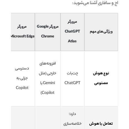
اج و سافاری آشنا می‌شوید:
مرورگر
مرورگر Google
مرورگر
ویژگی‌های مهم
ChatGPT
ari
Microsoft Edge
Chrome
Atlas
دست
افزونه‌های
دسترسی
محد
نوع هوش
چت‌بات
خارجی (مثل
جزئی به
مصنوعی
ChatGPT
Gemini یا
der
Copilot
Copilot)
de
دارد؛
تعامل با هوش
خلاصه‌سازی