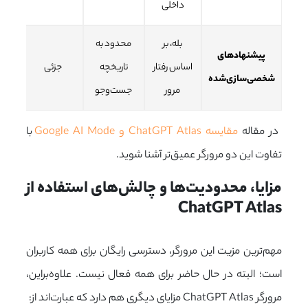
داخلی
بله، بر
محدود به
پیشنهادهای
بسی
اساس رفتار
تاریخچه
جزئی
شخصی‌سازی‌شده
محد
مرور
جست‌وجو
در مقاله
مقایسه ChatGPT Atlas و Google AI Mode
با
تفاوت این دو مرورگر عمیق‌تر آشنا شوید.
مزایا، محدودیت‌ها و چالش‌های استفاده از 
ChatGPT Atlas
مهم‌ترین مزیت این مرورگر، دسترسی رایگان برای همه کاربران
است؛ البته در حال حاضر برای همه فعال نیست. علاوه‌براین،
مرورگر ChatGPT Atlas مزایای دیگری هم دارد که عبارت‌اند از: