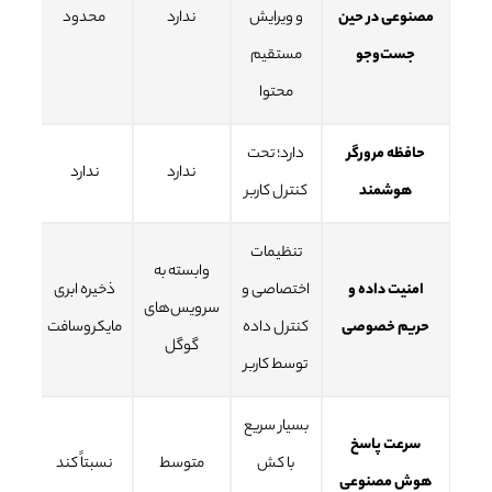
مصنوعی در حین
و ویرایش
ندارد
محدود
ندا
جست‌وجو
مستقیم
محتوا
حافظه مرورگر
دارد؛ تحت
ندارد
ندارد
ندا
هوشمند
کنترل کاربر
تنظیمات
وابسته به
واب
امنیت داده و
اختصاصی و
ذخیره ابری
سرویس‌های
ب
حریم خصوصی
کنترل داده
مایکروسافت
گوگل
oud
توسط کاربر
بسیار سریع
سرعت پاسخ
با کش
متوسط
نسبتاً کند
ندا
هوش مصنوعی