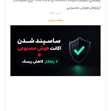
راهنمای تنظیم Location، Region و Time Zone برای استفاده از
ابزارهای هوش مصنوعی
17 تیر 1405
مطالعه بیشتر »