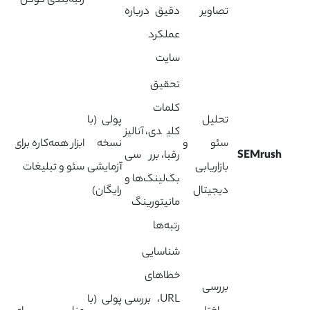
رتبه‌بندی گوگل
تصاویر
دقیق درباره
عملکرد
سایت
تحقیق
کلمات
تحلیل
پولی (با
کلیدی، آنالیز
سئو و
نسخه
ابزار همه‌کاره برای
SEMrush
رقبا، بررسی
بازاریابی
آزمایشی
سئو و تبلیغات
بک‌لینک‌ها و
دیجیتال
رایگان)
مانیتورینگ
رتبه‌ها
شناسایی
خطاهای
بررسی
URL، بررسی
پولی (با