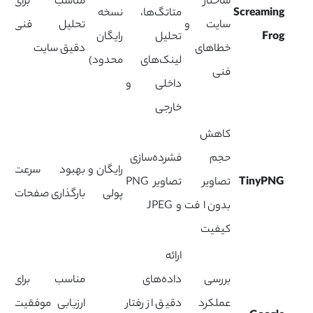
ساختار
مناسب برای
Screaming
متاتگ‌ها،
نسخه
سایت و
تحلیل فنی
Frog
تحلیل
رایگان
خطاهای
دقیق سایت
لینک‌های
محدود)
فنی
داخلی و
خارجی
کاهش
حجم
فشرده‌سازی
رایگان و
بهبود سرعت
TinyPNG
تصاویر
تصاویر PNG
پولی
بارگذاری صفحات
بدون افت
و JPEG
کیفیت
ارائه
بررسی
داده‌های
مناسب برای
عملکرد
دقیق از رفتار
ارزیابی موفقیت