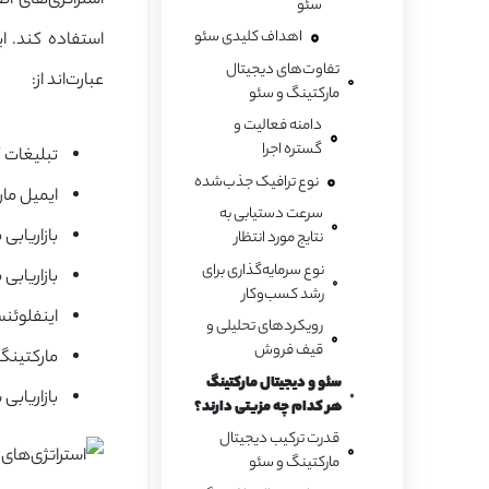
استراتژی‌های ا
سئو
اهداف کلیدی سئو
استفاده کند. ا
تفاوت‌های دیجیتال
عبارت‌اند از:
مارکتینگ و سئو
دامنه فعالیت و
گستره اجرا
تبلیغات کل
نوع ترافیک جذب‌شده
ایمیل مارکتینگ (g
سرعت دستیابی به
بازاریابی محتوا (ing
نتایج مورد انتظار
نوع سرمایه‌گذاری برای
بازاریابی 
رشد کسب‌وکار
اینفلوئنس
رویکردهای تحلیلی و
قیف فروش
مارکتینگ
سئو و دیجیتال مارکتینگ
بازاریابی
هر کدام چه مزیتی دارند؟
قدرت ترکیب دیجیتال
مارکتینگ و سئو