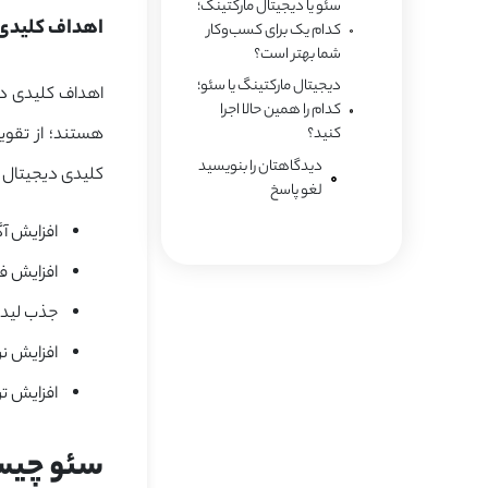
سئو یا دیجیتال مارکتینگ؛
اهداف کلیدی 
کدام یک برای کسب‌وکار
شما بهتر است؟
دیجیتال مارکتینگ یا سئو؛
اهداف کلیدی دی
کدام را همین حالا اجرا
هستند؛ از تقوی
کنید؟
دیدگاهتان را بنویسید
کلیدی دیجیتال ما
لغو پاسخ
افزایش آگ
افزایش ف
جذب لید (ad Generation
افزایش نرخ 
افزایش ت
سئو چی