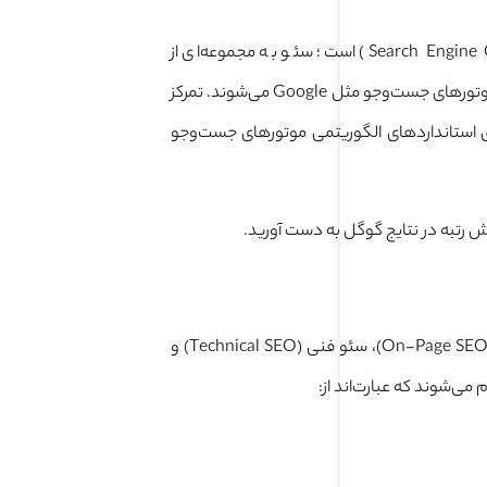
Search Engine 
) است؛ سئو به مجموعه‌ای از
تکنیک‌ها و اقداماتی گفته می‌شود که باعث بهبود رتبه یک سایت یا صفحات آن در نتایج موتورهای جست‌وجو مثل Google می‌شوند. تمرکز
ق استانداردهای الگوریتمی موتورهای جست‌وجو
ایش رتبه در نتایج گوگل به دست آورید.
استراتژی‌های اصلی سئو، معمولاً به 3 دسته اصلی تقسیم می‌شوند و شامل سئو داخلی (On-Page SEO)، سئو فنی (Technical SEO) و