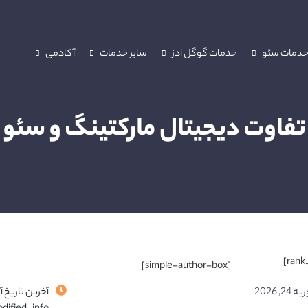
دمات سئو
خدمات گوگل ادز
سایر خدمات
آکادمی
تفاوت دیجیتال مارکتینگ و سئو
[simple-author-box]
24, 2026