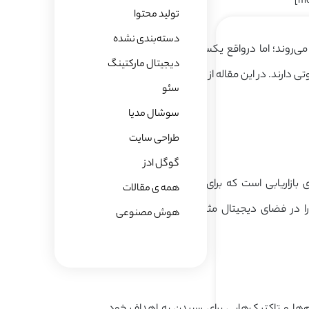
mo
تولید محتوا
دسته‌بندی نشده
می‌روند؛ اما درواقع یکسان نیستند. هر دو جزو
دیجیتال مارکتینگ
 دارند. در این مقاله از
بلاگ آژانس
hdm
به این
سئو
سوشال مدیا
طراحی سایت
گوگل ادز
های بازاریابی است که برای جذب، تعامل و تبدیل
همه ی مقالات
 را در فضای دیجیتال مثل وب‌سایت، موتورهای
هوش مصنوعی