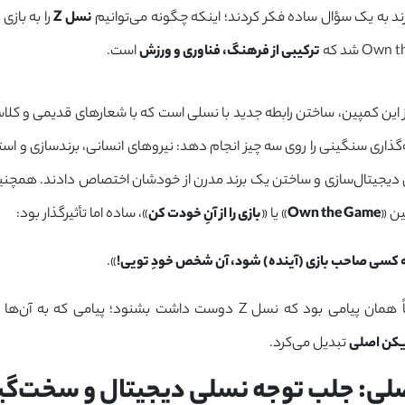
 برند به یک سؤال ساده فکر کردند؛ اینکه چگونه می‌توانیم
نسل Z
را به بازی
ترکیبی از فرهنگ، فناوری و ورزش
است.
این کمپین، ساختن رابطه جدید با نسلی است که با شعارهای قدیمی و کلاس
گذاری سنگینی را روی سه چیز انجام دهد: نیروهای انسانی، برندسازی و استف
رای دیجیتال‌سازی و ساختن یک برند مدرن از خودشان اختصاص دادند. همچن
ین «
Own the Game
» یا «
بازی را از آنِ خودت کن
»، ساده اما تأثیرگذار بود:
که کسی صاحب بازی (آینده) شود، آن شخص خودِ تویی!
».
 بود که نسل Z دوست داشت بشنود؛ پیامی که به آن‌ها
یکن اصلی
تبدیل می‌کرد.
ی: جلب توجه نسلی دیجیتال و سخت‌گیر