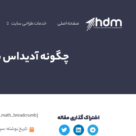
صفحه اصلی
خدمات طراحی سایت
خ
چگونه آدیداس با آخر
[rank_math_breadcrumb]
اشتراک گذاری مقاله
تاریخ نوشته:
سپتامب