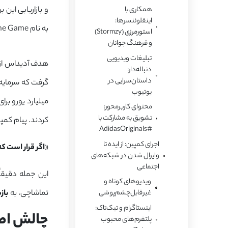
و بازاریابی این
همکاری با
اینفلوئنسرها:
به نام Own the Game شد که
استورمرزی (Stormzy)
و فرهنگ جوانان
تبلیغات ویدیویی
هدف آدیداس از 
دنباله‌دار:
داستان‌سرایی در
گرفت که سرمایه‌
یوتیوب
میلیارد یورو ب
محتوای کاربرمحور:
تشویق به مشارکت با
کردند. پیام کمپ
#AdidasOriginals
اجرای کمپین: از ایده تا
«
اگر قرار است 
وایرال شدن در شبکه‌های
اجتماعی
این جمله دقیقاً همان پیامی
ویدیوهای کوتاه و
تماشاچی، به
باز
غیرقابل‌چشم‌پوشی
اینستاگرام و تیک‌تاک:
چالش اصل
پلتفرم‌های محبوب