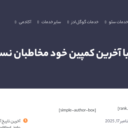
دمات سئو
خدمات گوگل ادز
سایر خدمات
آکادمی
ین کمپین خود مخاطبان نسل Z را جذب کر
[simple-author-box]
ر 17, 2025