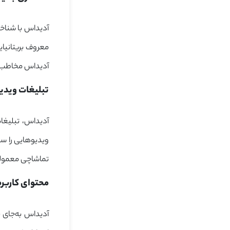
معروف بریتانیای
آدیداس مخاطب خ
تبلیغات ویدیویی دنباله‌دار: 
آدیداس، تبلیغا
ویدیوهایی را س
تماشاچی معمول
محتوای کاربرمحور: