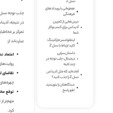
نسل Z
هم‌زمانی با رویدادهای
فرهنگی
درس‌هایی از کمپین
آدیداس برای کسب‌وکار
تمرکز بر مخاطبا
شما
اینفلوئنسر مارکتینگ:
عبارت‌اند از:
کلید ارتباط با نسل Z
داستان‌سرایی
اعتماد ن
دیجیتال: جلب توجه در
روایت‌ها
چند ثانیه
آماده‌اید که مثل آدیداس
تقاضای ا
نسل Z را جذب کنید؟
چهره‌های محبوب نسل Z و طراحی
دیدگاهتان را بنویسید
لغو پاسخ
توقع
مخا
مهم‌تر از
کرد.