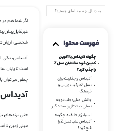
جستجو
برای:
غیرقابل‌پیش‌بینی
فهرست محتوا
شخصی، ارزش‌های 
چگونه آدیداس با آخرین
آدیداس، یکی از 
کمپین خود مخاطبان نسل Z
را جذب کرد؟
آدیداس و جذابیت برای
چطور می‌توان با زبان نسل Z صحبت کرد و آن‌ها را از تماشاچی به ط
نسل Z: ترکیب ورزش و
فرهنگ
آدیداس و جذابی
چالش اصلی: جلب توجه
نسلی دیجیتال و سخت‌گیر
حتی برندهای بز
استراتژی خلاقانه: چگونه
آدیداس قلب نسل Z را
فتح کرد؟