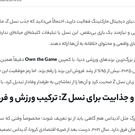
dified-info]
اگر شما ه
 و نیازمند یک بازی بی‌نقص. این نسل با تبلیغات کلیشه‌ای میانه‌ای ندارد 
واقعی و محتوای خلاقانه به آن‌ها ارائه دهند.
بزرگ‌ترین برندهای ورزشی دنیا، با کمپین
Own the Game
دقیقاً همین ک
است تا پایان سال ۲۰۲۵، بیش از ۹۵٪ از رشد فروش این برند را رقم بزند. اما
رفدار وفادار تبدیل کرد، با ما همراه باشید.
ت برای نسل Z: ترکیب ورزش و فرهنگ
رگ مثل آدیداس هم گاهی باید از نو تعریف شوند؛ مخصوصاً وقتی که نس
قبلی زمین تا آسمان فرق دارد. سال ۲۰۲۱، درست بعد از ضربه اقتصادی کرو