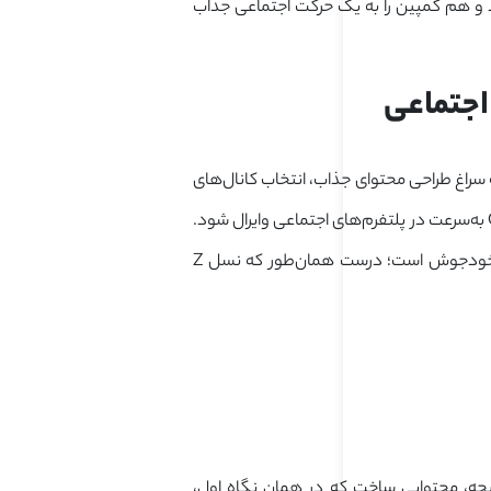
رد و هم کمپین را به یک حرکت اجتماعی جذاب
سراغ طراحی محتوای جذاب، انتخاب کانال‌های
درست و هماهنگی با رویدادهای مهم رفتند. آن‌ها کاری کردند که کمپین Own the Game به‌سرعت در پلتفرم‌های اجتماعی وایرال شود.
هر مرحله از اجرا دقیق برنامه‌ریزی شده بود؛ اما طوری به‌نظر می‌رسید که کاملاً طبیعی و خودجوش است؛ درست همان‌طور که نسل Z
جه، محتوایی ساخت که در همان نگاه اول،