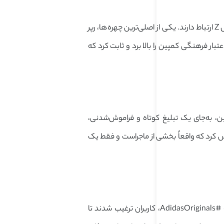
آدیداس با شناخت درست چهره‌های محبوب جوانان، به‌سراغ چهره‌هایی رفت که واقعاً با نسل Z ارتباط دارند. یکی از اصلی‌ترین چهره‌ها، رپر
ر فرهنگی کمپین را بالا برد و ثابت کرد که
ن، به‌جای یک تبلیغ کوتاه و فراموش‌شدنی،
 کرد که واقعاً بخشی از ماجراست و فقط یک
آدیداس به‌جای پخش یک‌طرفه پیام، نسل Z را به مشارکت دعوت کرد. با راه‌اندازی هشتگ #AdidasOriginals، کاربران ترغیب شدند تا