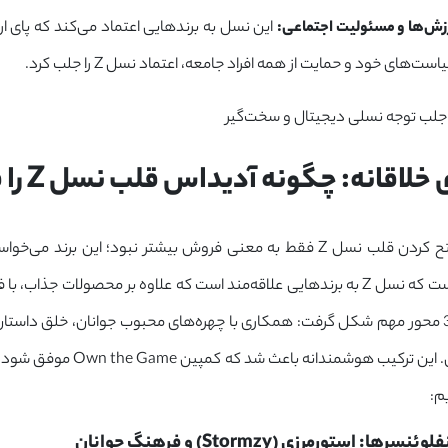
زش‌ها و مسئولیت اجتماعی:
این نسل به برندهایی اعتماد می‌کند که پای ا
ت‌های خود و حمایت از همه افراد جامعه، اعتماد نسل Z را جلب کرد.
لاقانه: چگونه آدیداس قلب نسل Z را فتح کرد؟
برای آدیداس، فتح کردن قلب نسل Z فقط به معنی فروش بیشتر نبود؛ 
آدیداس می‌دانست که نسل Z به برندهایی علاقه‌مند است که علاوه بر محصولات 
آدیداس بر پایه 3 محور مهم شکل گرفت: همکاری با چهره‌های محبوب جوانان، خلق داس
شرکت در کمپین. این ترکیب 
یم:
ا: استورمرزی (Stormzy) و فرهنگ جوانان