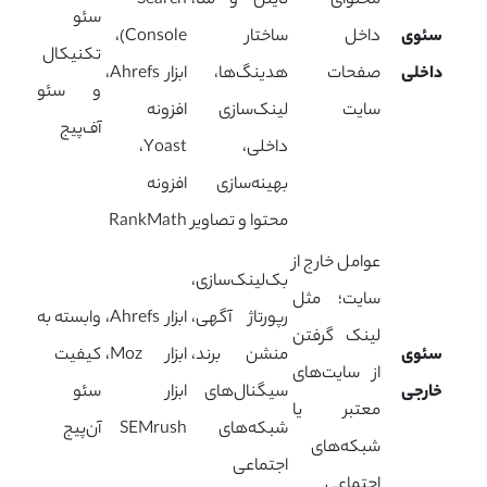
محتوای
تایتل و متا،
Search
سئو
سئوی
داخل
ساختار
Console)،
تکنیکال
داخلی
صفحات
هدینگ‌ها،
ابزار Ahrefs،
و سئو
سایت
لینک‌سازی
افزونه
آف‌پیج
داخلی،
Yoast،
بهینه‌سازی
افزونه
محتوا و تصاویر
RankMath
عوامل خارج از
بک‌لینک‌سازی،
سایت؛ مثل
رپورتاژ آگهی،
ابزار Ahrefs،
وابسته به
لینک گرفتن
سئوی
منشن برند،
ابزار Moz،
کیفیت
از سایت‌های
خارجی
سیگنال‌های
ابزار
سئو
معتبر یا
شبکه‌های
SEMrush
آن‌پیج
شبکه‌های
اجتماعی
اجتماعی