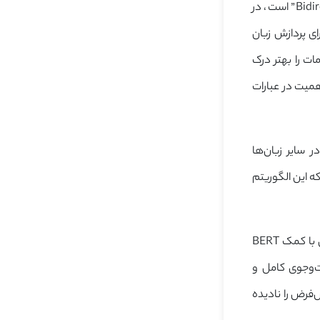
الگوریتم BERT که مخفف “Bidirectional Encoder Representations from Transformers” است، در
ای پردازش زبان
ات را بهتر درک
میت در عبارات
عت در سایر زبان‌ها
ه این الگوریتم
برای نمونه، اگر عبارت «می‌توان از داروخانه برای کسی دارو گرفت؟» را جست‌وجو کنید، گوگل با کمک BERT
‌وجوی کامل و
گوگل ممکن بود این پیش‌فرض را نادیده