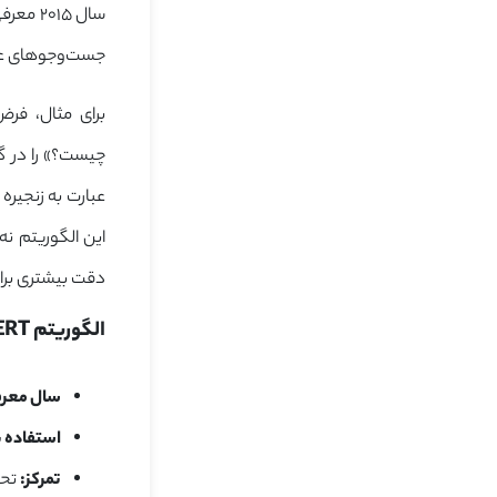
سال ۱۵
جست‌وجوهای عمو
برای مثال، فر
عبارت به زنجیره
این الگوریتم نه‌
دقت بیشتری برای 
الگوریتم BERT و تحلیل معنایی جست‌وجو
سال معر
استفاده ب
تمرکز:
تحل