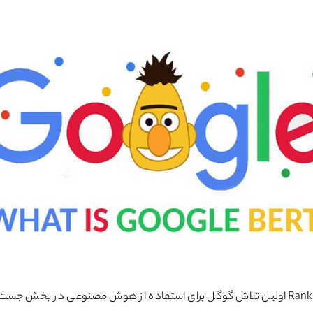
الگوریتم RankBrain اولین تلاش گوگل برای استفاده از هوش مصنوعی در بخش ج