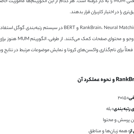
دستاورد خود یعنی MUM را به کار گرفته است. هر کدام از این الگوریتم‌ها مأموریت 
ی را در اختیار کاربران قرار بدهند.
در حال حاضر RankBrain، Neural Matching و BERT در سیستم رتبه‌بند
درک زبان جست‌وجو و محتوای صفحات کمک 
و فعلاً برای نام‌گذاری واکسن‌های کرونا و نمایش موضوعات مرتبط در نتایج و
فی:
۲۰۱۵
ی رتبه‌بندی:
بله
ن پرسش و محتوا
از:
همه زبان‌ها و مناطق