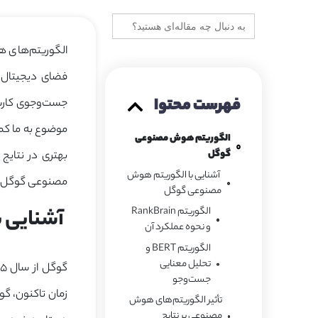
جستجو
برای:
الگوریتم‌های ه
فضای دیجیتال را
فهرست محتوا
جست‌وجوی کاربرا
موضوع به ما کمک
الگوریتم‌ هوش مصنوعی
گوگل
آشنایی با الگوریتم هوش
مصنوعی گوگل و 
مصنوعی گوگل
آشنایی 
الگوریتم RankBrain
و نحوه عملکرد آن
الگوریتم BERT و
تحلیل معنایی
جست‌وجو
تأثیر الگوریتم‌های هوش
مصنوعی بر نتایج