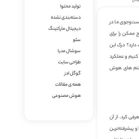
mo
تولید محتوا
دسته‌بندی نشده
ست‌وجوی ما در
دیجیتال مارکتینگ
ج ممکن را برای
سئو
 دارد؟ درک این
سوشال مدیا
 کنیم و عملکرد
طراحی سایت
، با نحوه عملکرد الگوریتم های هوش
گوگل ادز
همه ی مقالات
هوش مصنوعی
۲، هوش مصنوعی اختصاصی‌اش را با معرفی الگوریتم “RankBrain” معرفی کرد. از آن
زمان تاکنون، گوگل سیستم‌های هوش مصنوعی بیشتری مانند Neural Matching، BERT و پیشرفته‌ترین