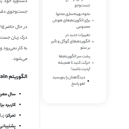
جست‌وجو
جست‌وجوی دقیق‌تر
نحوه بهینه‌سازی محتوا
برای الگوریتم‌های هوش
مصنوعی
تغییرات جدید در
الگوریتم‌های گوگل و تأثیر
بر سئو
به کار نمی‌رود 
پشت سر الگوریتم‌ها
می‌شود.
حرکت کنید تا همیشه
آپدیت باشید!
الگوریتم RankBrain و نحوه عملکرد آن
دیدگاهتان را بنویسید
لغو پاسخ
سال معر
کاربرد برا
تمرکز:
زبا
پشتیبانی 